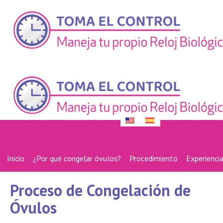
Inicio
¿Por qué congelar óvulos?
Procedimiento
Experienci
Proceso de Congelación de
Óvulos