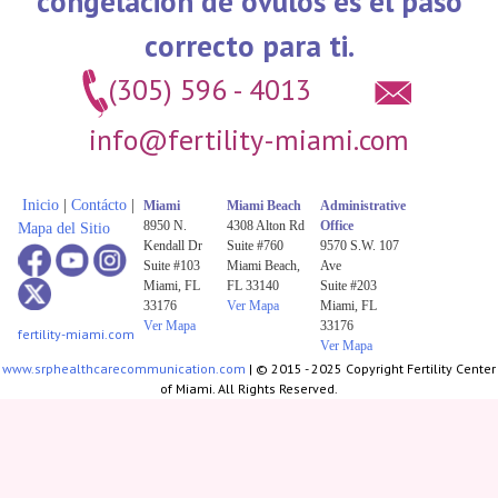
congelación de óvulos es el paso
correcto para ti.
(305) 596 - 4013
info@fertility-miami.com
Inicio
|
Contácto
|
Miami
Miami Beach
Administrative
8950 N.
4308 Alton Rd
Office
Mapa del Sitio
Kendall Dr
Suite #760
9570 S.W. 107
Suite #103
Miami Beach,
Ave
Miami, FL
FL 33140
Suite #203
33176
Ver Mapa
Miami, FL
Ver Mapa
33176
fertility-miami.com
Ver Mapa
www.srphealthcarecommunication.com
| © 2015 - 2025 Copyright Fertility Center
of Miami. All Rights Reserved.